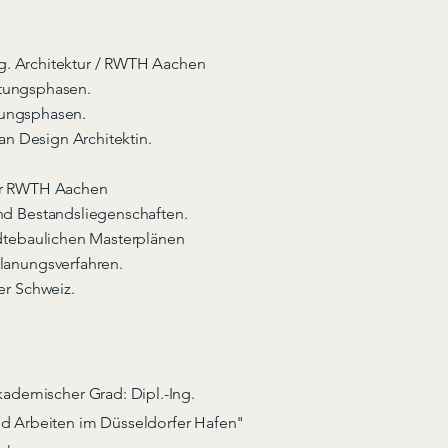
ng. Architektur / RWTH Aachen
stungsphasen.
stungsphasen.
n Design Architektin.
r RWTH Aachen
nd Bestandsliegenschaften.
ädtebaulichen Masterplänen
lanungsverfahren.
er Schweiz.
kademischer Grad: Dipl.-Ing.
d Arbeiten im Düsseldorfer Hafen"