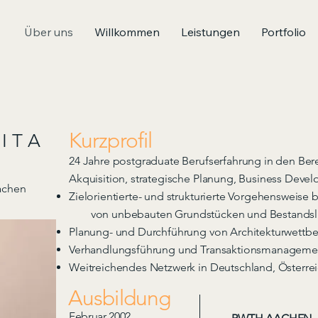
Über uns
Willkommen
Leistungen
Portfolio
Kurzprofil
I T A
24 Jahre postgraduate Berufserfahrung in den Ber
Akquisition,
strategische Planung, Business Deve
Aachen
Zielorientierte- und strukturierte Vorgehensweise b
von unbebauten Grundstücken
und Bestandsl
Planung- und Durchführung von Architekturwett
Verhandlungsführung und Transaktionsmanageme
Weitreichendes Netzwerk
in Deutschland, Österre
Ausbildung
Februar 2002