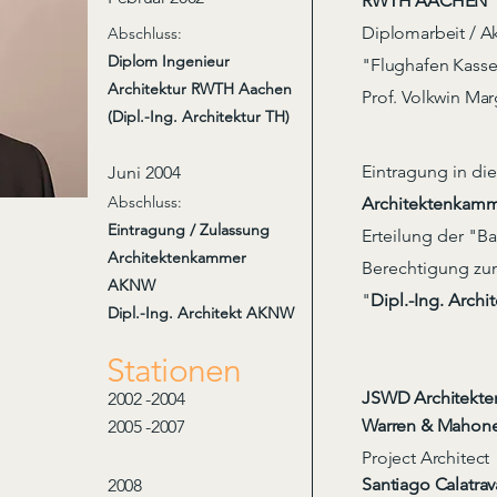
RWTH AACHEN
Diplomarbeit / A
Abschluss:
Diplom Ingenieur
"
Flughafen Kasse
Architektur RWTH Aachen
Prof. Volkwin Mar
(Dipl.-Ing. Architektur TH)
Eintragung in die
Juni 2004
Abschluss:
Architektenkam
Eintragung / Zulassung
Erteilung der "B
Architektenkammer
Berechtigung zum
AKNW
"
Dipl.-Ing. Archit
Dipl.-Ing. Architekt AKNW
Stationen
JSWD Architekten
2002 -2004
Warren & Mahoney
2005 -2007
Project Architect
Santiago Calatrav
2008