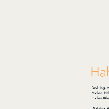
Hah
Dipl.-Ing.
Michael Ha
michael@ha
Dipl.-Ing. 