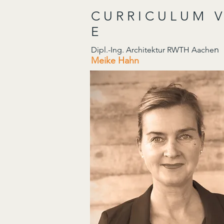
C U R R I C U L U M V 
E
Dipl.-Ing. Architektur RWTH Aache
Meike Hahn