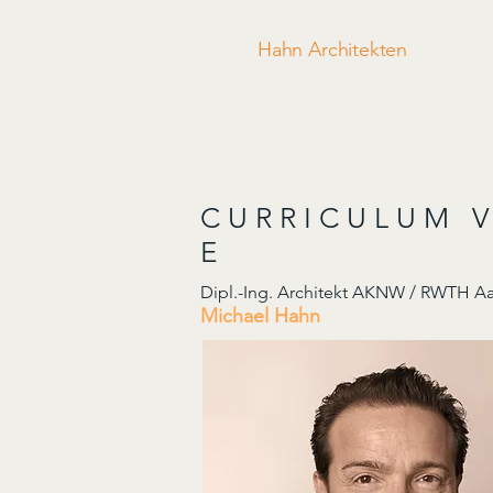
Hahn Architekten
C U R R I C U L U M V 
E
Dipl.-Ing. Architekt AKNW / RWTH 
Michael Hahn