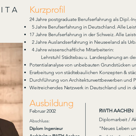
Kurzprofil
I T A
24 Jahre postgraduate Berufserfahrung als Dipl.-I
5 Jahre Berufserfahrung in Deutschland. Alle Lei
n
17 Jahre Berufserfahrung in der Schweiz. Alle Lei
2 Jahre Auslandserfahrung in Neuseeland als Urba
4 Jahre wissenschaftliche Mitarbeiterin:
Lehrstuhl Städtebau u. Landesplanung an de
Potentialanalyse
von unbebauten Grundstücken
u
Erarbeitung von städtebaulichen Konzepten & st
Durchführung von Architekturwettbewerben und
P
Weitreichendes Netzwerk
in Deutschland und in d
Ausbildung
RWTH AACHEN
Februar 2002
Diplomarbeit / A
Abschluss:
"
Neues Leben un
Diplom Ingenieur