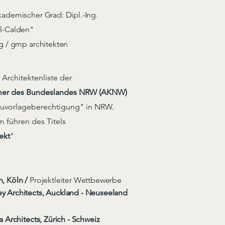
kademischer Grad: Dipl.-Ing.
l-Calden
"
g / gmp architekten
 Architektenliste der
mer des Bundeslandes NRW (AKNW)
auvorlageberechtigung" in NRW.
 führen des Titels
ekt
"
, Köln /
Projektleiter Wettbewerbe
 Architects, Auckland - Neuseeland
a Architects, Zürich - Schweiz