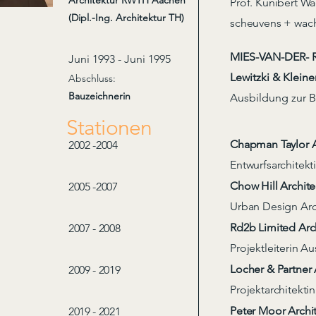
Architektur RWTH Aachen
Prof. Kunibert W
(Dipl.-Ing. Architektur TH)
scheuvens + wach
MIES-VAN-DER- 
Juni 1993 - Juni 1995
Lewitzki & Klein
Abschluss:
Bauzeichnerin
Ausbildung zur B
Stationen
Chapman Taylor A
2002 -2004
Entwurfsarchitek
Chow Hill Archit
2005 -2007
Urban Design Arc
Rd2b Limited Arch
2007 - 2008
Projektleiterin Au
Locher & Partner 
2009 - 2019
Projektarchitekti
Peter Moor Archi
2019 - 2021